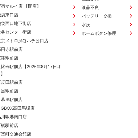
新宿マルイ店 【閉店】
液晶不良
池袋東口店
バッテリー交換
池袋西口地下街店
水没
渋谷センター街店
ホームボタン修理
東京メトロ渋谷ハチ公口店
高円寺駅前店
荻窪駅前店
恵比寿駅前店【2026年8月17日オ
ン】
五反田駅前店
目黒駅前店
日暮里駅前店
BIGBOX高田馬場店
品川駅港南口店
新橋駅前店
有楽町交通会館店