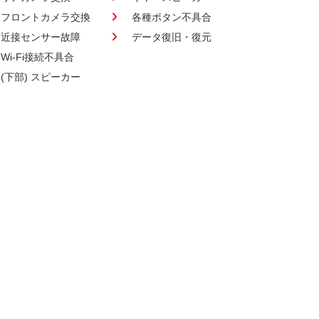
フロントカメラ交換
各種ボタン不具合
近接センサー故障
データ復旧・復元
Wi-Fi接続不具合
(下部) スピーカー