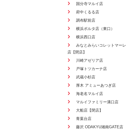
国分寺マルイ店
府中くるる店
調布駅前店
横浜ポルタ店（東口）
横浜西口店
みなとみらいコレットマーレ
店【閉店】
川崎アゼリア店
戸塚トツカーナ店
武蔵小杉店
厚木 アミューあつぎ店
海老名マルイ店
マルイファミリー溝口店
大船店【閉店】
青葉台店
藤沢 ODAKYU湘南GATE店