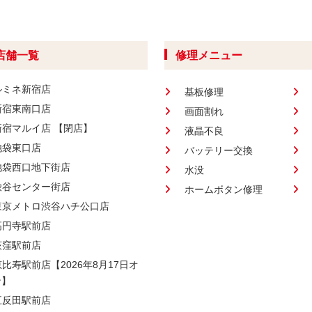
店舗一覧
修理メニュー
ルミネ新宿店
基板修理
新宿東南口店
画面割れ
新宿マルイ店 【閉店】
液晶不良
池袋東口店
バッテリー交換
池袋西口地下街店
水没
渋谷センター街店
ホームボタン修理
東京メトロ渋谷ハチ公口店
高円寺駅前店
荻窪駅前店
恵比寿駅前店【2026年8月17日オ
ン】
五反田駅前店