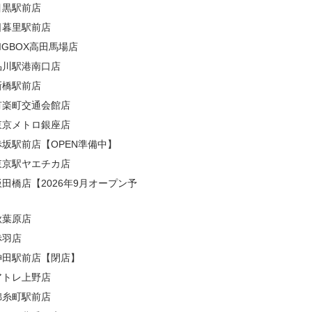
目黒駅前店
日暮里駅前店
BIGBOX高田馬場店
品川駅港南口店
新橋駅前店
有楽町交通会館店
東京メトロ銀座店
赤坂駅前店【OPEN準備中】
東京駅ヤエチカ店
飯田橋店【2026年9月オープン予
秋葉原店
赤羽店
神田駅前店【閉店】
アトレ上野店
錦糸町駅前店