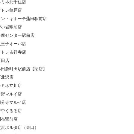
ルミネ北千住店
アトレ亀戸店
ドン・キホーテ蒲田駅前店
新小岩駅前店
多摩センター駅前店
八王子オーパ店
アトレ吉祥寺店
町田店
小田急町田駅前店【閉店】
下北沢店
ルミネ立川店
中野マルイ店
国分寺マルイ店
府中くるる店
調布駅前店
横浜ポルタ店（東口）