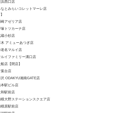
横浜西口店
みなとみらいコレットマーレ店
店】
川崎アゼリア店
戸塚トツカーナ店
武蔵小杉店
厚木 アミューあつぎ店
海老名マルイ店
マルイファミリー溝口店
大船店【閉店】
青葉台店
沢 ODAKYU湘南GATE店
橋本駅ビル店
大和駅前店
相模大野ステーションスクエア店
相模原駅前店